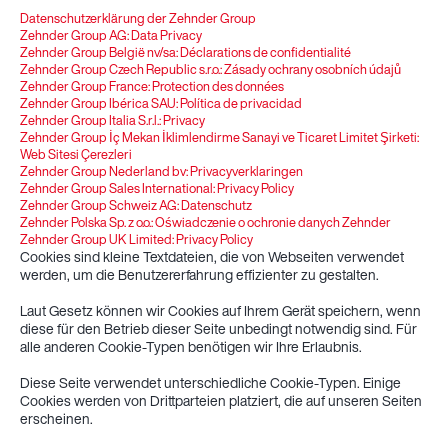
Datenschutzerklärung der Zehnder Group
Zehnder Group AG: Data Privacy
Zehnder Group België nv/sa: Déclarations de confidentialité
Zehnder Group Czech Republic s.r.o.: Zásady ochrany osobních údajů
Zehnder Group France: Protection des données
Zehnder Group Ibérica SAU: Política de privacidad
Zehnder Group Italia S.r.l.: Privacy
Zehnder Group İç Mekan İklimlendirme Sanayi ve Ticaret Limitet Şirketi:
Web Sitesi Çerezleri
Zehnder Group Nederland bv: Privacyverklaringen
Zehnder Group Sales International: Privacy Policy
Zehnder Group Schweiz AG: Datenschutz
Zehnder Polska Sp. z o.o.: Oświadczenie o ochronie danych Zehnder
Zehnder Group UK Limited: Privacy Policy
Cookies sind kleine Textdateien, die von Webseiten verwendet
werden, um die Benutzererfahrung effizienter zu gestalten.
Laut Gesetz können wir Cookies auf Ihrem Gerät speichern, wenn
diese für den Betrieb dieser Seite unbedingt notwendig sind. Für
alle anderen Cookie-Typen benötigen wir Ihre Erlaubnis.
Diese Seite verwendet unterschiedliche Cookie-Typen. Einige
Cookies werden von Drittparteien platziert, die auf unseren Seiten
erscheinen.