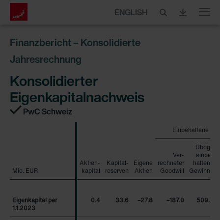
ENGLISH
Menu
Finanzbericht – Konsolidierte
Jahresrechnung
Konsolidierter
Eigenkapitalnachweis
PwC Schweiz
Einbehaltene Ge
Übrige
Ver-
einbe-
Aktien-
Kapital-
Eigene
rechneter
haltene
Mio. EUR
Mio. EUR
kapital
reserven
Aktien
Goodwill
Gewinne
Eigenkapital per
Eigenkapital per
0.4
33.6
–27.8
–187.0
509.7
1.1.2023
1.1.2023