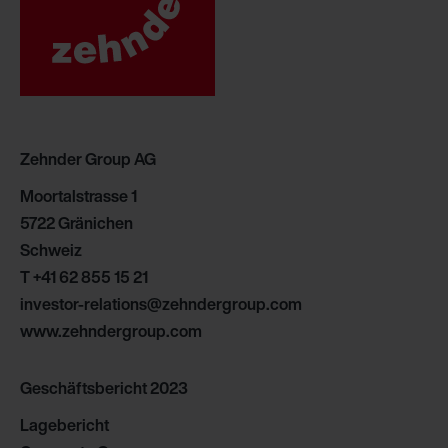
Zehnder Group France: Protection des données
Zehnder Group Ibérica SAU: Política de privacidad
Zehnder Group Italia S.r.l.: Privacy
Zehnder Group İç Mekan İklimlendirme Sanayi ve Ticaret
Limitet Şirketi: Web Sitesi Çerezleri
Zehnder Group Nederland bv: Privacyverklaringen
Zehnder Group AG
Zehnder Group Sales International: Privacy Policy
Zehnder Group Schweiz AG: Datenschutz
Moortalstrasse 1
Zehnder Polska Sp. z o.o.: Oświadczenie o ochronie
5722 Gränichen
danych Zehnder
Schweiz
Zehnder Group UK Limited: Privacy Policy
T
+41 62 855 15 21
investor-relations@zehndergroup.com
www.zehndergroup.com
Geschäftsbericht 2023
Lagebericht