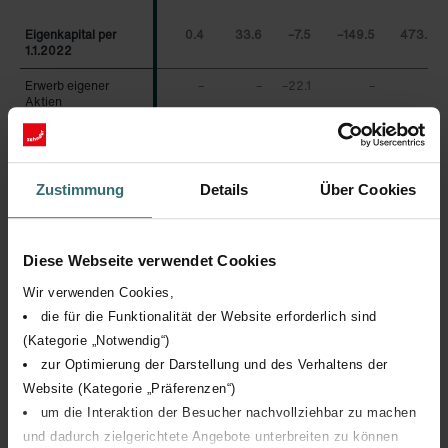
Eigenkapital per
Eigenkapital per
0.4
33.6
–7.5
–149.5
473.3
1.1.2022
1.1.2022
Erwerb eigener
Erwerb eigener
–
–
–22.1
–
–
Aktien
Aktien
Verkauf eigener
Verkauf eigener
–
–
1.8
–
0.9
Aktien
Aktien
Aktienbasierte
Aktienbasierte
Zustimmung
Details
Über Cookies
Vergütung
Vergütung
– Übertragung
– Übertragung
–
–
–
–
–0.6
Diese Webseite verwendet Cookies
– Zuteilung
– Zuteilung
–
–
–
–
0.9
Wir verwenden Cookies,
Reingewinn
Reingewinn
–
–
–
–
55.4
die für die Funktionalität der Website erforderlich sind
(Kategorie „Notwendig“)
Goodwillverrechnung
Goodwillverrechnung
–
–
–
–37.5
–
zur Optimierung der Darstellung und des Verhaltens der
Dividenden
Dividenden
–
–
–
–
–20.2
Website (Kategorie „Präferenzen“)
Währungseinfluss
Währungseinfluss
–
–
–
–
–
um die Interaktion der Besucher nachvollziehbar zu machen
und dadurch zielgerichtete Angebote unterbreiten zu können
Eigenkapital per
Eigenkapital per
0.4
33.6
–27.8
–187.0
509.7