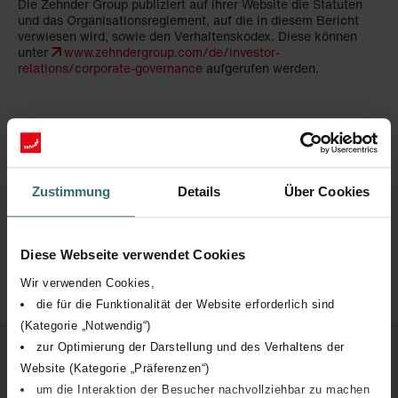
Die Zehnder Group publiziert auf ihrer Website die Statuten
und das Organisationsreglement, auf die in diesem Bericht
verwiesen wird, sowie den Verhaltenskodex. Diese können
unter
www.zehndergroup.com/de/investor-
relations/corporate-governance
aufgerufen werden.
1. Konzernstruktur und Aktionariat
Zustimmung
Details
Über Cookies
Lagebericht
Diese Webseite verwendet Cookies
Wir verwenden Cookies,
Nach oben
die für die Funktionalität der Website erforderlich sind
(Kategorie „Notwendig“)
zur Optimierung der Darstellung und des Verhaltens der
Website (Kategorie „Präferenzen“)
um die Interaktion der Besucher nachvollziehbar zu machen