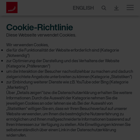
ENGLISH
Menu
Cookie-Richtlinie
Diese Webseite verwendet Cookies.
Wir verwenden Cookies,
die für die Funktionalität der Website erforderlich sind (Kategorie
„Notwendig“)
zur Optimierung der Darstellung und des Verhaltens der Website
(Kategorie „Präferenzen“)
um die Interaktion der Besucher nachvollziehbar zu machen und dadurch
zielgerichtete Angebote unterbreiten zu können (Kategorie „Statistiken“)
zur Einbindung weiterer Dienste wie z.B. YouTube oder Bing (Kategorie
„Marketing“)
Über „Details zeigen“ bzw. die Datenschutzerklärung erhalten Sie weitere
Informationen. Durch die Auswahl der Kategorie nehmen Sie die
jeweiligen Cookies an oder lehnen sie ab. Bei der Auswahl von
„Statistiken“ willigen Sie ein, dass wir Ihren Besuchsverlauf auf unserer
Website verwenden, um Ihnen die bestmögliche Nutzererfahrung zu
ermöglichen und Ihnen maßgeschneiderte Informationen basierend auf
Ihren Interessen zur Verfügung zu stellen. Alle Einwilligungen können Sie
selbstverständlich über einen Link in der Datenschutzerklärung
widerrufen.