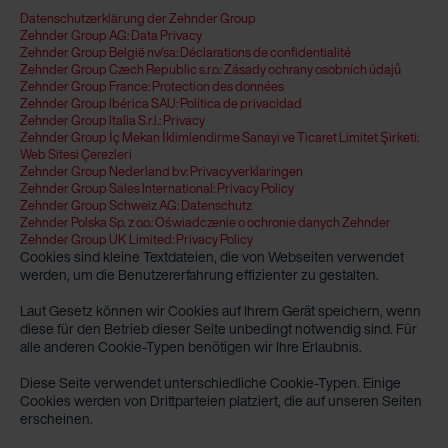
Datenschutzerklärung der Zehnder Group
Zehnder Group AG: Data Privacy
Zehnder Group België nv/sa: Déclarations de confidentialité
Zehnder Group Czech Republic s.r.o.: Zásady ochrany osobních údajů
Zehnder Group France: Protection des données
Zehnder Group Ibérica SAU: Política de privacidad
Zehnder Group Italia S.r.l.: Privacy
Zehnder Group İç Mekan İklimlendirme Sanayi ve Ticaret Limitet Şirketi:
Web Sitesi Çerezleri
Zehnder Group Nederland bv: Privacyverklaringen
Zehnder Group Sales International: Privacy Policy
Zehnder Group Schweiz AG: Datenschutz
Zehnder Polska Sp. z o.o.: Oświadczenie o ochronie danych Zehnder
Zehnder Group UK Limited: Privacy Policy
Cookies sind kleine Textdateien, die von Webseiten verwendet
werden, um die Benutzererfahrung effizienter zu gestalten.
Laut Gesetz können wir Cookies auf Ihrem Gerät speichern, wenn
diese für den Betrieb dieser Seite unbedingt notwendig sind. Für
alle anderen Cookie-Typen benötigen wir Ihre Erlaubnis.
Diese Seite verwendet unterschiedliche Cookie-Typen. Einige
Cookies werden von Drittparteien platziert, die auf unseren Seiten
erscheinen.