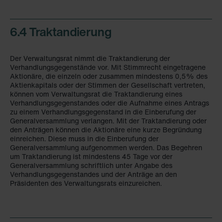
Zehnder Group België nv/sa: Déclarations de confidentialité
Zehnder Group Czech Republic s.r.o.: Zásady ochrany
6.4 Traktandierung
osobních údajů
Zehnder Group France: Protection des données
Zehnder Group Ibérica SAU: Política de privacidad
Der Verwaltungsrat nimmt die Traktandierung der
Zehnder Group Italia S.r.l.: Privacy
Verhandlungsgegenstände vor. Mit Stimmrecht eingetragene
Aktionäre, die einzeln oder zusammen mindestens 0,5% des
Zehnder Group İç Mekan İklimlendirme Sanayi ve Ticaret
Aktienkapitals oder der Stimmen der Gesellschaft vertreten,
Limitet Şirketi: Web Sitesi Çerezleri
können vom Verwaltungsrat die Traktandierung eines
Zehnder Group Nederland bv: Privacyverklaringen
Verhandlungsgegenstandes oder die Aufnahme eines Antrags
zu einem Verhandlungsgegenstand in die Einberufung der
Zehnder Group Sales International: Privacy Policy
Generalversammlung verlangen. Mit der Traktandierung oder
Zehnder Group Schweiz AG: Datenschutz
den Anträgen können die Aktionäre eine kurze Begründung
Zehnder Polska Sp. z o.o.: Oświadczenie o ochronie
einreichen. Diese muss in die Einberufung der
Generalversammlung aufgenommen werden. Das Begehren
danych Zehnder
um Traktandierung ist mindestens 45 Tage vor der
Zehnder Group UK Limited: Privacy Policy
Generalversammlung schriftlich unter Angabe des
Verhandlungsgegenstandes und der Anträge an den
Präsidenten des Verwaltungsrats einzureichen.