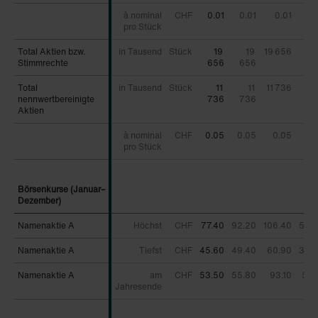
à nominal
CHF
0.01
0.01
0.01
0.
pro Stück
Total Aktien bzw.
Total Aktien bzw.
in Tausend
Stück
19
19
19 656
Stimmrechte
Stimmrechte
656
656
65
Total
Total
in Tausend
Stück
11
11
11 736
nennwertbereinigte
nennwertbereinigte
736
736
73
Aktien
Aktien
à nominal
CHF
0.05
0.05
0.05
0.
pro Stück
Börsenkurse (Januar–
Börsenkurse (Januar–
Dezember)
Dezember)
Namenaktie A
Namenaktie A
Höchst
CHF
77.40
92.20
106.40
59.
Namenaktie A
Namenaktie A
Tiefst
CHF
45.60
49.40
60.90
30.
Namenaktie A
Namenaktie A
am
CHF
53.50
55.80
93.10
59.
Jahresende