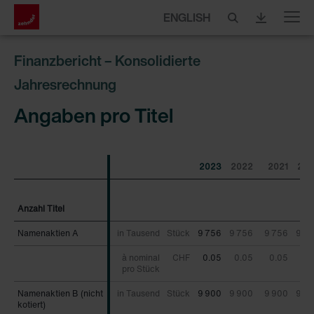
ENGLISH
Menu
Finanzbericht – Konsolidierte
Jahresrechnung
Angaben pro Titel
2023
2022
2021
202
Anzahl Titel
Anzahl Titel
Namenaktien A
Namenaktien A
in Tausend
Stück
9 756
9 756
9 756
9 7
à nominal
CHF
0.05
0.05
0.05
0.
pro Stück
Namenaktien B (nicht
Namenaktien B (nicht
in Tausend
Stück
9 900
9 900
9 900
9 9
kotiert)
kotiert)