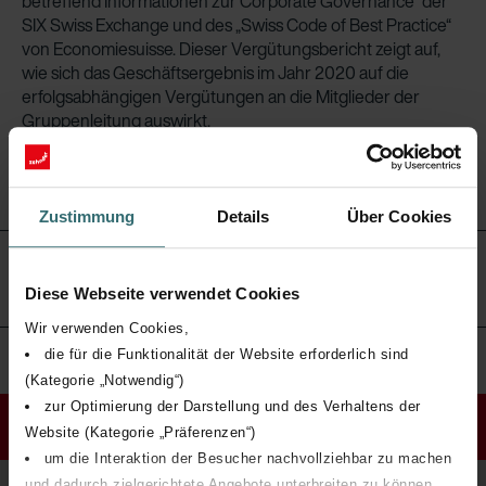
betreffend Informationen zur Corporate Governance“ der
SIX Swiss Exchange und des „Swiss Code of Best Practice“
von Economiesuisse. Dieser Vergütungsbericht zeigt auf,
wie sich das Geschäfts­ergebnis im Jahr 2020 auf die
erfolgsabhängigen Vergütungen an die Mitglieder der
Gruppenleitung auswirkt.
Zustimmung
Details
Über Cookies
1. Kontroll- und Festsetzungsverfahren der
Vergütungen
Diese Webseite verwendet Cookies
Wir verwenden Cookies,
die für die Funktionalität der Website erforderlich sind
9. Informationspolitik
(Kategorie „Notwendig“)
zur Optimierung der Darstellung und des Verhaltens der
Nach oben
Website (Kategorie „Präferenzen“)
um die Interaktion der Besucher nachvollziehbar zu machen
und dadurch zielgerichtete Angebote unterbreiten zu können