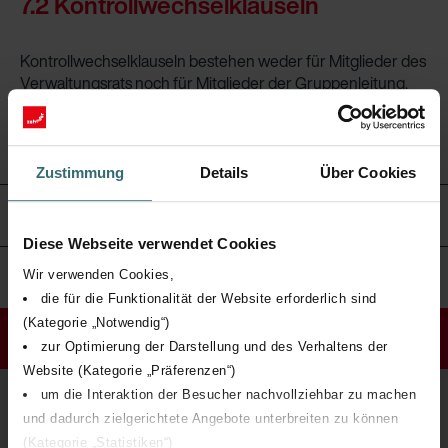
7.2 Kontrollwechselklauseln
Kontrollwechselklauseln bestehen weder für Mitglieder des
Verwaltungsrats noch für Mitglieder der Gruppenleitung.
Zustimmung
Details
Über Cookies
8. Revisionsstelle
Diese Webseite verwendet Cookies
6. Mitwirkungsrechte der Aktionäre
Wir verwenden Cookies,
die für die Funktionalität der Website erforderlich sind
(Kategorie „Notwendig“)
Nach oben
zur Optimierung der Darstellung und des Verhaltens der
Website (Kategorie „Präferenzen“)
um die Interaktion der Besucher nachvollziehbar zu machen
und dadurch zielgerichtete Angebote unterbreiten zu können
(Kategorie „Statistiken“)