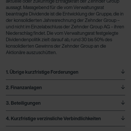
aktuelle oder zukünftige Ertragskraft der Zehnder Group
aussagt. Massgebend für die vom Verwaltungsrat
beantragte Dividende ist die Entwicklung der Gruppe, die in
der konsolidierten Jahresrechnung der Zehnder Group –
und nicht im Einzelabschluss der Zehnder Group AG – ihren
Niederschlag findet. Die vom Verwaltungsrat festgelegte
Dividendenpolitik zielt darauf ab, rund 30 bis 50% des
konsolidierten Gewinns der Zehnder Group an die
Aktionäre auszuschütten.
1.
Übrige kurzfristige Forderungen
2.
Finanzanlagen
Mio. CHF
31.12.2020
31.12.2019
3.
Beteiligungen
Mio. CHF
31.12.2020
31.12.2019
Übrige kurzfristige Forderungen an Gruppengesellschaften
3.5
2.7
4.
Kurzfristige verzinsliche Verbindlichkeiten
Die direkt oder indirekt gehaltenen Mehrheitsbeteiligungen,
Total
3.5
2.7
Darlehen an Dritte
–
0.2
die für die Beurteilung der Gesellschaft massgeblich sind,