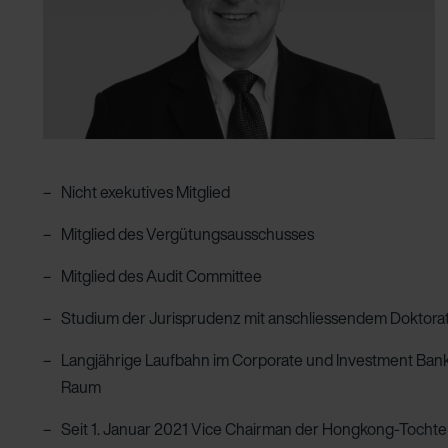
onal: Privacy Policy
atenschutz
świadczenie o ochronie danych Zehnder
ivacy Policy
Nicht exekutives Mitglied
Mitglied des Vergütungsausschusses
Mitglied des Audit Committee
Studium der Jurisprudenz mit anschliessen­dem Doktorat 
Langjährige Laufbahn im Corporate und Investment Bankin
Raum
Seit 1. Januar 2021 Vice Chairman der Hongkong-Tochter