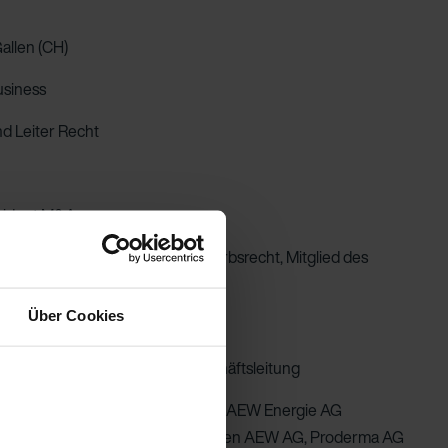
Gallen (CH)
usiness
d Leiter Recht
sident M&A
 Leiter Recht M&A und Wettbewerbsrecht, Mitglied des
Über Cookies
chtsanwälte, Aarau (CH)
te Services, Mitglied der Geschäftsleitung
n SFS Group AG, Huber+Suhner AG, AEW Energie AG
ng AG, Kraftwerk Augst AG, Immobilien AEW AG, Proderma AG