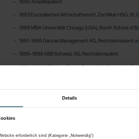
1990 Anwaltspatent
1993 Europäisches Wirtschaftsrecht, Zertifikat HSG, St. 
1999 MBA Universität Chicago (USA), Booth School of B
1991–1995 Danzas Management AG, Rechtskonsulent un
1995–1998 ABB Schweiz AG, Rechtskonsulent
1999–2001 ABB Asea Brown Boveri AG, Group Vice Pre
2001–2009 Novartis International AG, Rechtskonsulent,
Group Legal Executive Committee
Details
Seit 2010 Wirtschaftsanwalt und Partner bei Schärer Re
2010–2012 Resun AG, General Counsel und Leiter Corpora
Cookies
Verwaltungsrat und Mitglied des Audit Com­mittee vo
(Vizepräsident); Verwaltungsrat von Swiss Steel Holdi
 Website erforderlich sind (Kategorie „Notwendig“)