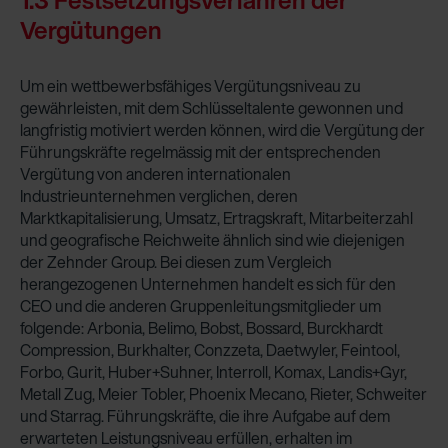
1.3 Festsetzungsverfahren der
Vergütungen
Um ein wettbewerbsfähiges Vergütungsniveau zu
gewährleisten, mit dem Schlüsseltalente gewonnen und
langfristig motiviert werden können, wird die Vergütung der
Führungskräfte regelmässig mit der entsprechenden
Vergütung von anderen internationalen
Industrieunternehmen verglichen, deren
Marktkapitalisierung, Umsatz, Ertragskraft, Mitarbeiterzahl
und geografische Reichweite ähnlich sind wie diejenigen
der Zehnder Group. Bei diesen zum Vergleich
herangezogenen Unternehmen handelt es sich für den
CEO und die anderen Gruppenleitungsmitglieder um
folgende: Arbonia, Belimo, Bobst, Bossard, Burckhardt
Compression, Burkhalter, Conzzeta, Daetwyler, Feintool,
Forbo, Gurit, Huber+Suhner, Interroll, Komax, Landis+Gyr,
Metall Zug, Meier Tobler, Phoenix Mecano, Rieter, Schweiter
und Starrag. Führungskräfte, die ihre Aufgabe auf dem
erwarteten Leistungsniveau erfüllen, erhalten im