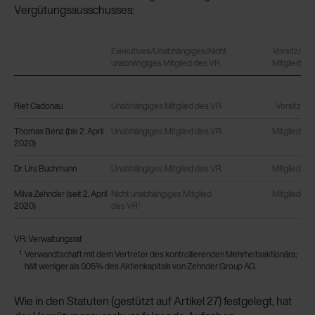
Vergütungsausschusses:
Exekutives/Unabhängiges/Nicht
Vorsitz/
unabhängiges Mitglied des VR
Mitglied
Riet Cadonau
Unabhängiges Mitglied des VR
Vorsitz
Thomas Benz (bis 2. April
Unabhängiges Mitglied des VR
Mitglied
2020)
Dr. Urs Buchmann
Unabhängiges Mitglied des VR
Mitglied
Milva Zehnder (seit 2. April
Nicht unabhängiges Mitglied
Mitglied
2020)
des VR
1
VR: Verwaltungsrat
1
Verwandtschaft mit dem Vertreter des kontrollierenden Mehrheitsaktionärs;
hält weniger als 0.05% des Aktienkapitals von Zehnder Group AG.
Wie in den Statuten (gestützt auf Artikel 27) fest­gelegt, hat