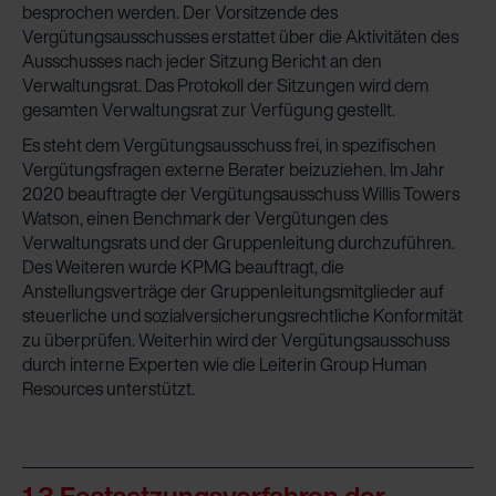
Zehnder Group Nederland bv: Privacyverklaringen
besprochen werden. Der Vorsitzende des
Zehnder Group Sales International: Privacy Policy
Vergütungsausschusses erstattet über die Aktivitäten des
Zehnder Group Schweiz AG: Datenschutz
Ausschusses nach jeder Sitzung Bericht an den
Verwaltungsrat. Das Protokoll der Sitzungen wird dem
Zehnder Polska Sp. z o.o.: Oświadczenie o ochronie
gesamten Verwaltungsrat zur Verfügung gestellt.
danych Zehnder
Zehnder Group UK Limited: Privacy Policy
Es steht dem Vergütungsausschuss frei, in spezifischen
Vergütungsfragen externe Berater beizuziehen. Im Jahr
2020 beauftragte der Vergütungsausschuss Willis Towers
Watson, einen Benchmark der Vergütungen des
Verwaltungsrats und der Gruppenleitung durchzuführen.
Des Weiteren wurde KPMG beauftragt, die
Anstellungsverträge der Gruppenleitungsmitglieder auf
steuerliche und sozialversicherungsrechtliche Konformität
zu überprüfen. Weiterhin wird der Vergütungsausschuss
durch interne Experten wie die Leiterin Group Human
Resources unterstützt.