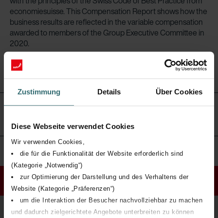
with the principles of the Swiss Code of Best Practice from
economiesuisse. This Compensation Report shows how the
business results are reflected in the variable compensation
awarded to members of the Group Executive Committee in
2020.
Zustimmung
Details
Über Cookies
1. Governance and method of determination of
compensation
Diese Webseite verwendet Cookies
Wir verwenden Cookies,
9. Information policy
die für die Funktionalität der Website erforderlich sind
(Kategorie „Notwendig“)
zur Optimierung der Darstellung und des Verhaltens der
To the top
Website (Kategorie „Präferenzen“)
um die Interaktion der Besucher nachvollziehbar zu machen
und dadurch zielgerichtete Angebote unterbreiten zu können