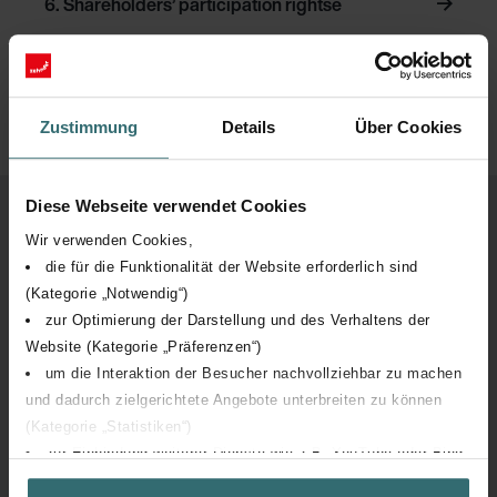
6. Shareholders’ participation rightse
4. Group Executive Committee
Zustimmung
Details
Über Cookies
To the top
Diese Webseite verwendet Cookies
Wir verwenden Cookies,
die für die Funktionalität der Website erforderlich sind
(Kategorie „Notwendig“)
zur Optimierung der Darstellung und des Verhaltens der
Website (Kategorie „Präferenzen“)
um die Interaktion der Besucher nachvollziehbar zu machen
und dadurch zielgerichtete Angebote unterbreiten zu können
(Kategorie „Statistiken“)
zur Einbindung weiterer Dienste wie z.B. YouTube oder Bing
(Kategorie „Marketing“)