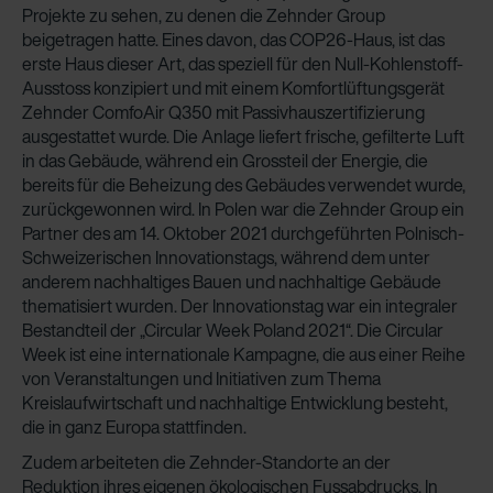
Projekte zu sehen, zu denen die Zehnder Group
beigetragen hatte. Eines davon, das COP26-Haus, ist das
erste Haus dieser Art, das speziell für den Null-Kohlenstoff-
Ausstoss konzipiert und mit einem Komfortlüftungsgerät
Zehnder ComfoAir Q350 mit Passivhauszertifizierung
ausgestattet wurde. Die Anlage liefert frische, gefilterte Luft
in das Gebäude, während ein Grossteil der Energie, die
bereits für die Beheizung des Gebäudes verwendet wurde,
zurückgewonnen wird. In Polen war die Zehnder Group ein
Partner des am 14. Oktober 2021 durchgeführten Polnisch-
Schweizerischen Innovationstags, während dem unter
anderem nachhaltiges Bauen und nachhaltige Gebäude
thematisiert wurden. Der Innovationstag war ein integraler
Bestandteil der „Circular Week Poland 2021“. Die Circular
Week ist eine internationale Kampagne, die aus einer Reihe
von Veranstaltungen und Initiativen zum Thema
Kreislaufwirtschaft und nachhaltige Entwicklung besteht,
die in ganz Europa stattfinden.
Zudem arbeiteten die Zehnder-Standorte an der
Reduktion ihres eigenen ökologischen Fussabdrucks. In