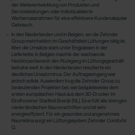
der Weiterentwicklung von Produkten und
Serviceleistungen oder individualisierte
Werbemassnahmen für eine effektivere Kundenakquise
Gebrauch.
In den Niederlanden und in Belgien, wo die Zehnder
Group mehrheitlich im Geschäftsfeld Lüftungen tätig ist,
litten die Umsätze stark unter Engpässen in der
Lieferkette. In Belgien machte der wachsende
Heizkörperbereich den Rückgang im Lüftungsgeschäft
beinahe wett. In den Niederlanden resultierte ein
deutliches Umsatzminus. Der Auftragseingang war
jedoch solide. Ausserdem trug die Zehnder Group zu
bedeutenden Projekten bei, wie beispielsweise dem
ersten europäischen Haus aus dem 3D-Drucker im
Eindhovener Stadtteil Bosrijk (NL). Es erfüllt alle strengen
niederländischen Bauvorschriften und ist sehr
energieeffizient. Für ein gesundes und angenehmes
Raumklima sorgt ein Lüftungssystem Zehnder ComfoAir
Q.