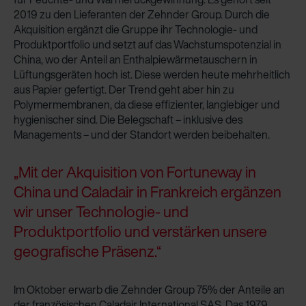
2019 zu den Lieferanten der Zehnder Group. Durch die
Zehnder Group Czech Republic s.r.o.: Zásady ochrany
Akquisition ergänzt die Gruppe ihr Technologie- und
osobních údajů
Produktportfolio und setzt auf das Wachstumspotenzial in
Zehnder Group France: Protection des données
China, wo der Anteil an Enthalpiewärmetauschern in
Zehnder Group Ibérica SAU: Política de privacidad
Lüftungsgeräten hoch ist. Diese werden heute mehrheitlich
Zehnder Group Italia S.r.l.: Privacy
aus Papier gefertigt. Der Trend geht aber hin zu
Zehnder Group İç Mekan İklimlendirme Sanayi ve Ticaret
Polymermembranen, da diese effizienter, langlebiger und
Limitet Şirketi: Web Sitesi Çerezleri
hygienischer sind. Die Belegschaft – inklusive des
Zehnder Group Nederland bv: Privacyverklaringen
Managements – und der Standort werden beibehalten.
Zehnder Group Sales International: Privacy Policy
Zehnder Group Schweiz AG: Datenschutz
„Mit der Akquisition von Fortuneway in
Zehnder Polska Sp. z o.o.: Oświadczenie o ochronie
China und Caladair in Frankreich ergänzen
danych Zehnder
wir unser Technologie- und
Zehnder Group UK Limited: Privacy Policy
Produktportfolio und verstärken unsere
geografische Präsenz.“
Im Oktober erwarb die Zehnder Group 75% der Anteile an
der französischen Caladair International SAS. Das 1979