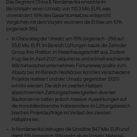
Das Segment China & Nordamerika erreichte im
Berichtsjahr einen Umsatz von 110.3 Mio. EUR, was
unverändert 16% des Gesamtumsatzes entspricht.
Verglichen mit dem Vorjahr wuchsen die Erlöse um 10%
(organisch 3%).
In China stieg der Umsatz um 15% (organisch –3%) auf
55.6 Mio. EUR. Im Bereich Lüftungen baute die Zehnder
Group ihre Position im Passivhausgeschäft aus. Zudem
trug das im April 2021 akquirierte und schnell wachsende
Wärmetauscherunternehmen Fortuneway positiv zum
Absatz bei. Im Bereich Heizkörper konnten verschiedene
Projekte realisiert und der Umsatz gegenüber 2020
erhöht werden. Die sich im zweiten Halbjahr
abzeichnenden Zahlungsschwierigkeiten diverser
Baukonzerne hatten jedoch massive Auswirkungen auf
die Immobilienbranche. Insbesondere im Lüftungsbereich
brachen Projektaufträge im Verlauf des zweiten
Halbjahrs ein.
In Nordamerika betrugen die Umsätze 54.7 Mio. EUR und
damit 5% (organisch 9%) mehr als im Vorjahr. Material-