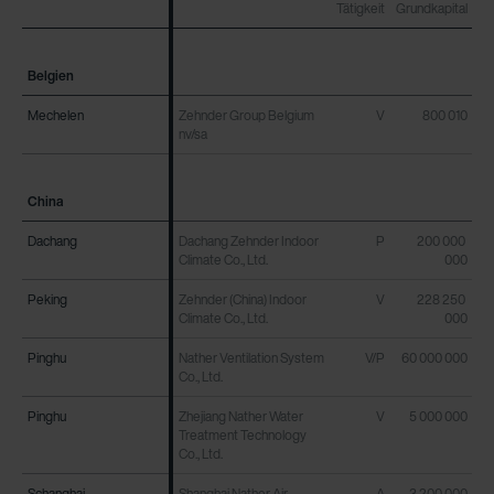
Tätigkeit
Grundkapital
Belgien
Belgien
Mechelen
Mechelen
Zehnder Group Belgium
V
800 010
nv/sa
China
China
Dachang
Dachang
Dachang Zehnder Indoor
P
200 000
Climate Co., Ltd.
000
Peking
Peking
Zehnder (China) Indoor
V
228 250
Climate Co., Ltd.
000
Pinghu
Pinghu
Nather Ventilation System
V/P
60 000 000
Co., Ltd.
Pinghu
Pinghu
Zhejiang Nather Water
V
5 000 000
Treatment Technology
Co., Ltd.
Schanghai
Schanghai
Shanghai Nather Air
A
3 200 000