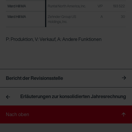
Ward Hill MA
Ward Hill MA
Runtal North America, Inc.
V/P
193 522
Ward Hill MA
Ward Hill MA
Zehnder Group US
A
30
Holdings, Inc.
P: Produktion, V: Verkauf, A: Andere Funktionen
Bericht der Revisionsstelle
Erläuterungen zur konsolidierten Jahresrechnung
Nach oben