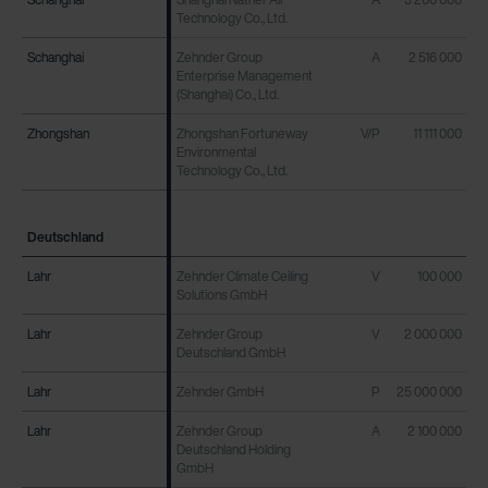
Technology Co., Ltd.
Schanghai
Schanghai
Zehnder Group
A
2 516 000
Enterprise Management
(Shanghai) Co., Ltd.
Zhongshan
Zhongshan
Zhongshan Fortuneway
V/P
11 111 000
Environmental
Technology Co., Ltd.
Deutschland
Deutschland
Lahr
Lahr
Zehnder Climate Ceiling
V
100 000
Solutions GmbH
Lahr
Lahr
Zehnder Group
V
2 000 000
Deutschland GmbH
Lahr
Lahr
Zehnder GmbH
P
25 000 000
Lahr
Lahr
Zehnder Group
A
2 100 000
Deutschland Holding
GmbH