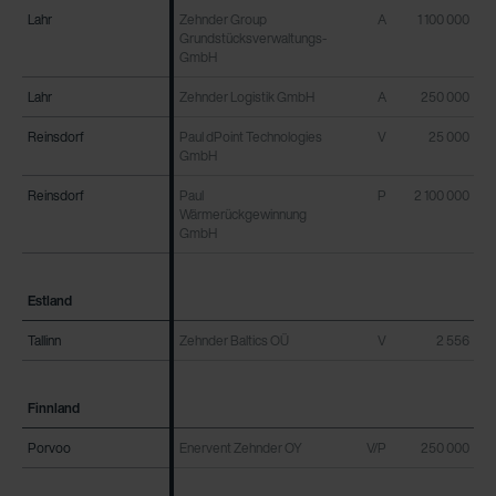
Lahr
Lahr
Zehnder Group
A
1 100 000
Grundstücksverwaltungs-
GmbH
Lahr
Lahr
Zehnder Logistik GmbH
A
250 000
Reinsdorf
Reinsdorf
Paul dPoint Technologies
V
25 000
GmbH
Reinsdorf
Reinsdorf
Paul
P
2 100 000
Wärmerückgewinnung
GmbH
Estland
Estland
Tallinn
Tallinn
Zehnder Baltics OÜ
V
2 556
Finnland
Finnland
Porvoo
Porvoo
Enervent Zehnder OY
V/P
250 000