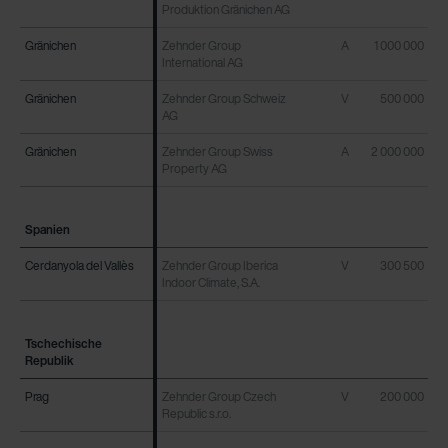
danych Zehnder
Produktion Gränichen AG
Zehnder Group UK Limited: Privacy Policy
Gränichen
Gränichen
Zehnder Group
A
1 000 000
International AG
Gränichen
Gränichen
Zehnder Group Schweiz
V
500 000
AG
Gränichen
Gränichen
Zehnder Group Swiss
A
2 000 000
Property AG
Spanien
Spanien
Cerdanyola del Vallès
Cerdanyola del Vallès
Zehnder Group Iberica
V
300 500
Indoor Climate, S.A.
Tschechische
Tschechische
Republik
Republik
Prag
Prag
Zehnder Group Czech
V
200 000
Republic s.r.o.