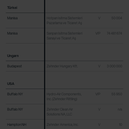
Türkei
Türkei
Manisa
Manisa
Hotpan Isitma Sistemleri
V
50 004
Pazarlama ve Ticaret Aş
Manisa
Manisa
Sanpan Isitma Sistemleri
V/P
74 481 674
Sanayi ve Ticaret Aş
Ungarn
Ungarn
Budapest
Budapest
Zehnder Hungary Kft.
V
3 000 000
USA
USA
Buffalo NY
Buffalo NY
Hydro-Air Components,
V/P
55 950
Inc. (Zehnder Rittling)
Buffalo NY
Buffalo NY
Zehnder Clean Air
V
n/a
Solutions NA, LLC
Hampton NH
Hampton NH
Zehnder America, Inc.
V
10