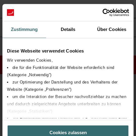
6. Mitwirkungsrechte der Aktionäre
Zustimmung
Details
Über Cookies
4. Gruppenleitung
Diese Webseite verwendet Cookies
Wir verwenden Cookies,
Nach oben
die für die Funktionalität der Website erforderlich sind
(Kategorie „Notwendig“)
zur Optimierung der Darstellung und des Verhaltens der
Website (Kategorie „Präferenzen“)
um die Interaktion der Besucher nachvollziehbar zu machen
und dadurch zielgerichtete Angebote unterbreiten zu können
(Kategorie „Statistiken“)
zur Einbindung weiterer Dienste wie z.B. YouTube oder Bing
(Kategorie „Marketing“)
Zehnder Group AG
Cookies zulassen
Über „Details zeigen“ bzw. die Datenschutzerklärung erhalten