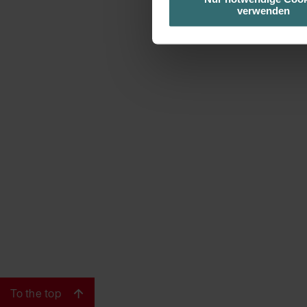
basierend auf Ihren Interessen z
verwenden
Datenschutzerklärung widerrufen
Datenschutzerklärung der Zeh
Zehnder Group AG: Data Priva
Zehnder Group België nv/sa: Dé
Zehnder Group Czech Republic
Zehnder Group France: Protec
Zehnder Group Ibérica SAU: Po
Zehnder Group Italia S.r.l.: Pr
Zehnder Group İç Mekan İklimle
Zehnder Group Nederland bv: 
Zehnder Group Sales Internati
Zehnder Group Schweiz AG: D
Zehnder Polska Sp. z o.o.: O
Zehnder Group UK Limited: Pr
To the top