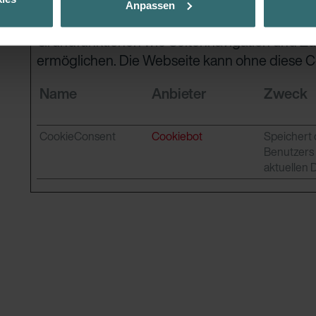
Notwendig (1)
Anpassen
ur Verfügung zu stellen. Alle Einwilligungen können Sie selbstverständli
Notwendige Cookies helfen dabei, eine Webse
.
Grundfunktionen wie Seitennavigation und Zug
ermöglichen. Die Webseite kann ohne diese Coo
nder Group
cy
Name
Anbieter
Zweck
clarations de confidentialité
 s.r.o.: Zásady ochrany osobních údajů
tion des données
CookieConsent
Cookiebot
Speichert
lítica de privacidad
Benutzers 
ivacy
aktuellen
ndirme Sanayi ve Ticaret Limitet Şirketi: Web Sitesi Çerezleri
Privacyverklaringen
onal: Privacy Policy
atenschutz
świadczenie o ochronie danych Zehnder
ivacy Policy