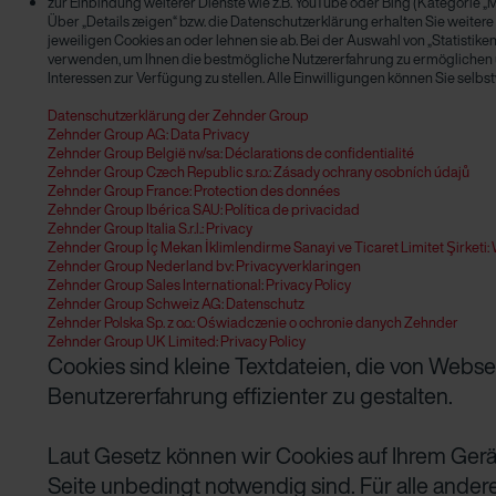
zur Einbindung weiterer Dienste wie z.B. YouTube oder Bing (Kategorie „
Über „Details zeigen“ bzw. die Datenschutzerklärung erhalten Sie weiter
jeweiligen Cookies an oder lehnen sie ab. Bei der Auswahl von „Statistiken
verwenden, um Ihnen die bestmögliche Nutzererfahrung zu ermöglichen 
Interessen zur Verfügung zu stellen. Alle Einwilligungen können Sie selb
Datenschutzerklärung der Zehnder Group
Zehnder Group AG: Data Privacy
Zehnder Group België nv/sa: Déclarations de confidentialité
Zehnder Group Czech Republic s.r.o.: Zásady ochrany osobních údajů
Zehnder Group France: Protection des données
Zehnder Group Ibérica SAU: Política de privacidad
Zehnder Group Italia S.r.l.: Privacy
Zehnder Group İç Mekan İklimlendirme Sanayi ve Ticaret Limitet Şirketi: 
Zehnder Group Nederland bv: Privacyverklaringen
Zehnder Group Sales International: Privacy Policy
Zehnder Group Schweiz AG: Datenschutz
Zehnder Polska Sp. z o.o.: Oświadczenie o ochronie danych Zehnder
Zehnder Group UK Limited: Privacy Policy
Cookies sind kleine Textdateien, die von Webs
Benutzererfahrung effizienter zu gestalten.
Laut Gesetz können wir Cookies auf Ihrem Gerät
Seite unbedingt notwendig sind. Für alle ander