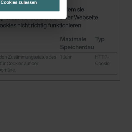
Cookies zulassen
ch über einen Link in der
ite nutzbar zu machen, indem sie
riff auf sichere Bereiche der Webseite
kies nicht richtig funktionieren.
Maximale
Typ
Speicherdauer
 den Zustimmungsstatus des
1 Jahr
HTTP-
für Cookies auf der
Cookie
 Domäne.