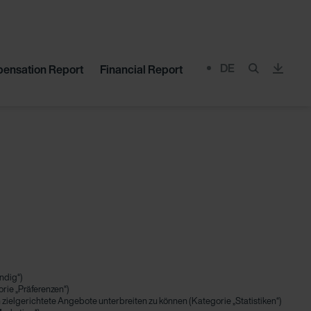
DE
ensation Report
Financial Report
Menu
endig“)
rie „Präferenzen“)
zielgerichtete Angebote unterbreiten zu können (Kategorie „Statistiken“)