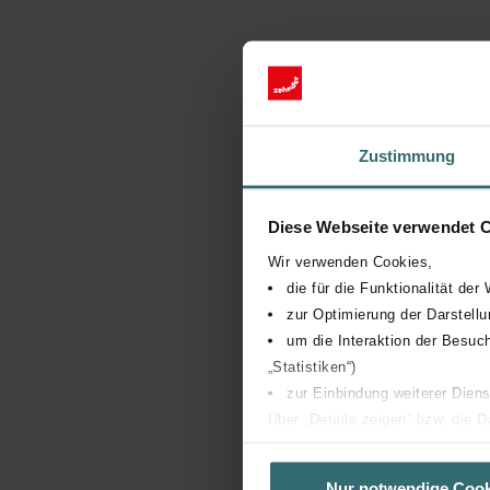
Zustimmung
Diese Webseite verwendet 
Wir verwenden Cookies,
die für die Funktionalität der
zur Optimierung der Darstell
um die Interaktion der Besuc
„Statistiken“)
zur Einbindung weiterer Diens
Über „Details zeigen“ bzw. die 
die jeweiligen Cookies an oder l
unserer Website verwenden, um 
Nur notwendige Cook