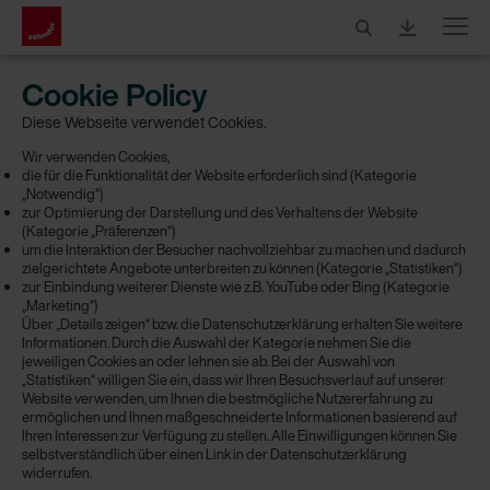
Menu
Cookie Policy
Diese Webseite verwendet Cookies.
Wir verwenden Cookies,
die für die Funktionalität der Website erforderlich sind (Kategorie
„Notwendig“)
zur Optimierung der Darstellung und des Verhaltens der Website
(Kategorie „Präferenzen“)
um die Interaktion der Besucher nachvollziehbar zu machen und dadurch
zielgerichtete Angebote unterbreiten zu können (Kategorie „Statistiken“)
zur Einbindung weiterer Dienste wie z.B. YouTube oder Bing (Kategorie
„Marketing“)
Über „Details zeigen“ bzw. die Datenschutzerklärung erhalten Sie weitere
Informationen. Durch die Auswahl der Kategorie nehmen Sie die
jeweiligen Cookies an oder lehnen sie ab. Bei der Auswahl von
„Statistiken“ willigen Sie ein, dass wir Ihren Besuchsverlauf auf unserer
Website verwenden, um Ihnen die bestmögliche Nutzererfahrung zu
ermöglichen und Ihnen maßgeschneiderte Informationen basierend auf
Ihren Interessen zur Verfügung zu stellen. Alle Einwilligungen können Sie
selbstverständlich über einen Link in der Datenschutzerklärung
widerrufen.