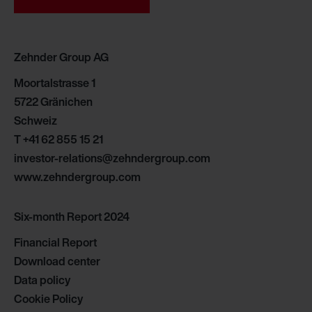
Zehnder Group İç Mekan İklimlendirme Sanayi ve Ticaret
Limitet Şirketi: Web Sitesi Çerezleri
Zehnder Group Nederland bv: Privacyverklaringen
Zehnder Group AG
Zehnder Group Sales International: Privacy Policy
Zehnder Group Schweiz AG: Datenschutz
Moortalstrasse 1
Zehnder Polska Sp. z o.o.: Oświadczenie o ochronie
5722 Gränichen
danych Zehnder
Schweiz
Zehnder Group UK Limited: Privacy Policy
T
+41 62 855 15 21
investor-relations@zehndergroup.com
www.zehndergroup.com
Six-month Report 2024
Financial Report
Download center
Data policy
Cookie Policy