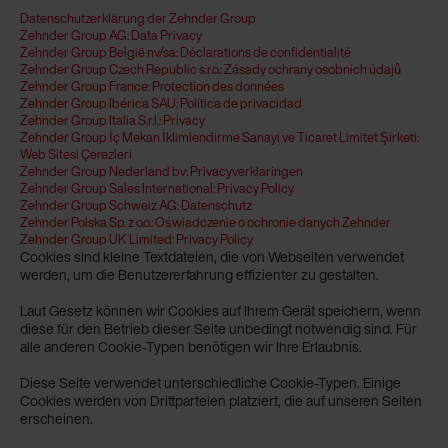
Datenschutzerklärung der Zehnder Group
Zehnder Group AG: Data Privacy
Zehnder Group België nv/sa: Déclarations de confidentialité
Zehnder Group Czech Republic s.r.o.: Zásady ochrany osobních údajů
Zehnder Group France: Protection des données
Zehnder Group Ibérica SAU: Política de privacidad
Zehnder Group Italia S.r.l.: Privacy
Zehnder Group İç Mekan İklimlendirme Sanayi ve Ticaret Limitet Şirketi:
Web Sitesi Çerezleri
Zehnder Group Nederland bv: Privacyverklaringen
Zehnder Group Sales International: Privacy Policy
Zehnder Group Schweiz AG: Datenschutz
Zehnder Polska Sp. z o.o.: Oświadczenie o ochronie danych Zehnder
Zehnder Group UK Limited: Privacy Policy
Cookies sind kleine Textdateien, die von Webseiten verwendet
werden, um die Benutzererfahrung effizienter zu gestalten.
Laut Gesetz können wir Cookies auf Ihrem Gerät speichern, wenn
diese für den Betrieb dieser Seite unbedingt notwendig sind. Für
alle anderen Cookie-Typen benötigen wir Ihre Erlaubnis.
Diese Seite verwendet unterschiedliche Cookie-Typen. Einige
Cookies werden von Drittparteien platziert, die auf unseren Seiten
erscheinen.