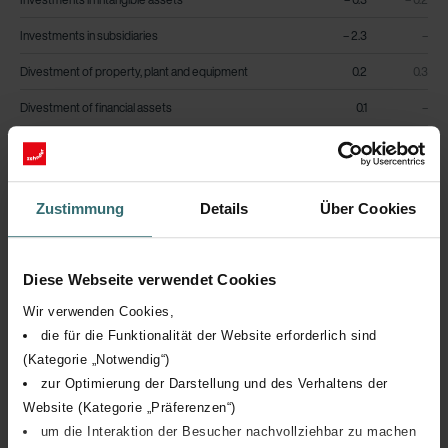
Investments in subsidiaries
– 2.3
–
Divestment of property, plant and equipment
0.2
0.3
Divestment of financial assets
0.1
–
Cash flow from investing activities
– 11.2
– 8.8
Dividends paid to shareholders
– 13.3
– 7.7
Zustimmung
Details
Über Cookies
Purchase of own shares
– 5.6
–
Sale of own shares
3.1
1.8
Diese Webseite verwendet Cookies
Wir verwenden Cookies,
Increase/(decrease) of short-term loans
– 0.2
– 5.0
die für die Funktionalität der Website erforderlich sind
Increase/(decrease) of long-term loans
–
0.5
(Kategorie „Notwendig“)
zur Optimierung der Darstellung und des Verhaltens der
Increase/(decrease) of other liabilities
– 0.2
– 0.1
Website (Kategorie „Präferenzen“)
Cash flow from financing activities
– 16.2
– 10.5
um die Interaktion der Besucher nachvollziehbar zu machen