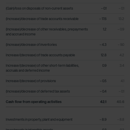
(Gain)/loss on disposals of non-current assets
– 0.1
– 0.1
(Increase)/decrease of trade accounts receivable
– 17.6
13.2
(Increase)/decrease of other receivables, prepayments
1.2
– 0.9
and accrued income
(Increase)/decrease of inventories
– 4.3
– 9.0
Increase/(decrease) of trade accounts payable
12.8
4.2
Increase/(decrease) of other short-term liabilities,
0.9
3.4
accruals and deferred income
Increase/(decrease) of provisions
– 0.5
4.1
(Increase)/decrease of deferred tax assets
– 0.4
– 0.1
Cash flow from operating activities
42.1
40.6
Investments in property, plant and equipment
– 8.9
– 8.8
Investments in intangible assets
– 0.3
– 0.2