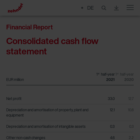
DE
Menu
Financial Report
Consolidated cash flow
statement
1
1
st
st
EUR million
2021
2020
Net profit
33.0
12.7
Depreciation and amortisation of property, plant and
12.1
10.8
equipment
Depreciation and amortisation of intangible assets
0.3
0.3
Other non-cash changes
4.6
2.2